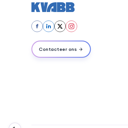
f
in
Contacteer ons