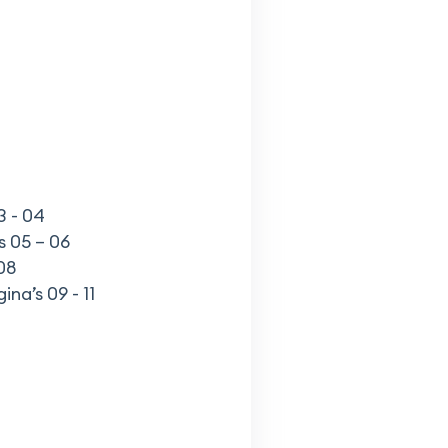
3 - 04
s 05 – 06
08
na’s 09 - 11