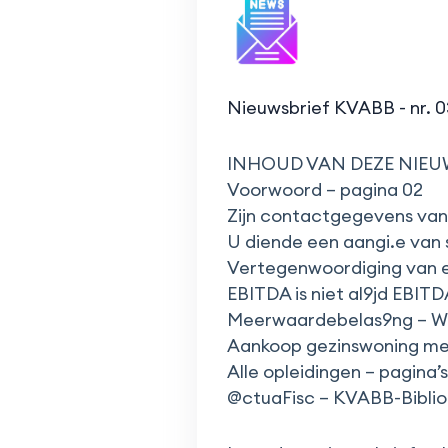
Nieuwsbrief KVABB - nr. 
INHOUD VAN DEZE NIEU
Voorwoord – pagina 02
Zijn contactgegevens van
U diende een aangi.e van s
Vertegenwoordiging van e
EBITDA is niet al9jd EBITD
Meerwaardebelas9ng – Wat
Aankoop gezinswoning met
Alle opleidingen – pagina’s
@ctuaFisc – KVABB-Bibliot