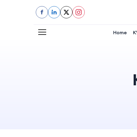
f
in
Home
K